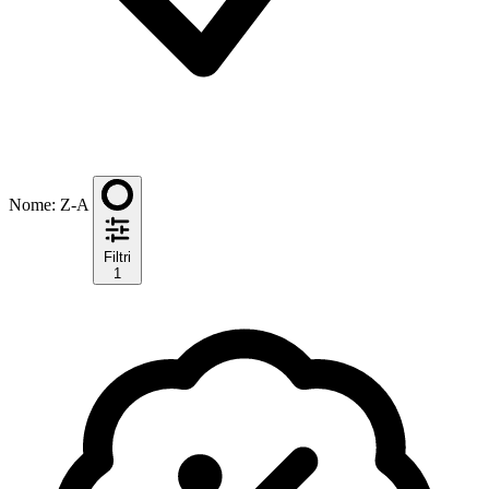
Nome: Z-A
Filtri
1