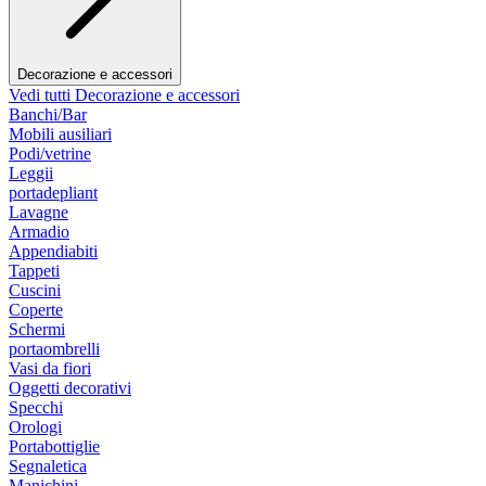
Decorazione e accessori
Vedi tutti Decorazione e accessori
Banchi/Bar
Mobili ausiliari
Podi/vetrine
Leggii
portadepliant
Lavagne
Armadio
Appendiabiti
Tappeti
Cuscini
Coperte
Schermi
portaombrelli
Vasi da fiori
Oggetti decorativi
Specchi
Orologi
Portabottiglie
Segnaletica
Manichini