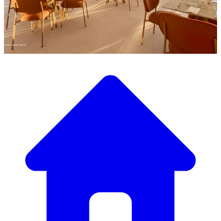
Scopri la nostra ampia selezione di mobili di design
Il Nostro Catalogo Mobili
Dai tavoli e sedie eleganti a divani e poltrone di lusso,
abbiamo tutto il necessario per creare l’atmosfera perfetta.