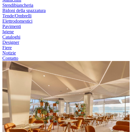
Stendibiancheria
Bidoni della spazzatura
Tende/Ombrelli
Elettrodomestici
Pavimenti
Igiene
Cataloghi
Designer
Fiere
Notizie
Contatto