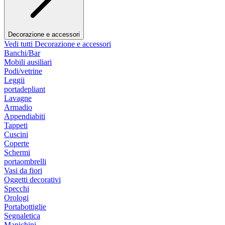
Decorazione e accessori
Vedi tutti Decorazione e accessori
Banchi/Bar
Mobili ausiliari
Podi/vetrine
Leggii
portadepliant
Lavagne
Armadio
Appendiabiti
Tappeti
Cuscini
Coperte
Schermi
portaombrelli
Vasi da fiori
Oggetti decorativi
Specchi
Orologi
Portabottiglie
Segnaletica
Manichini