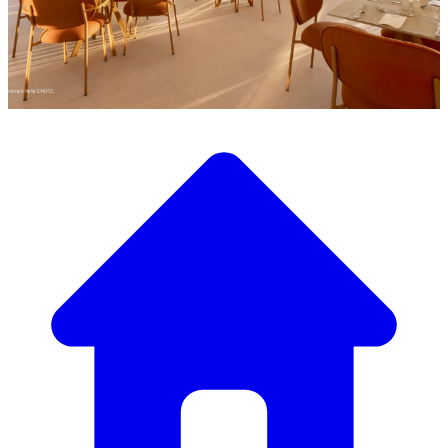
Scopri la nostra ampia selezione di mobili di design
Il Nostro Catalogo Mobili
Dai tavoli e sedie eleganti a divani e poltrone di lusso,
abbiamo tutto il necessario per creare l’atmosfera perfetta.