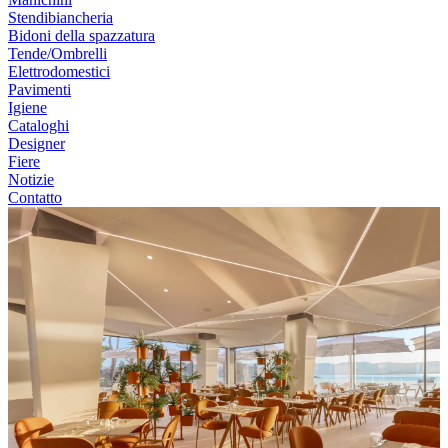
Stendibiancheria
Bidoni della spazzatura
Tende/Ombrelli
Elettrodomestici
Pavimenti
Igiene
Cataloghi
Designer
Fiere
Notizie
Contatto