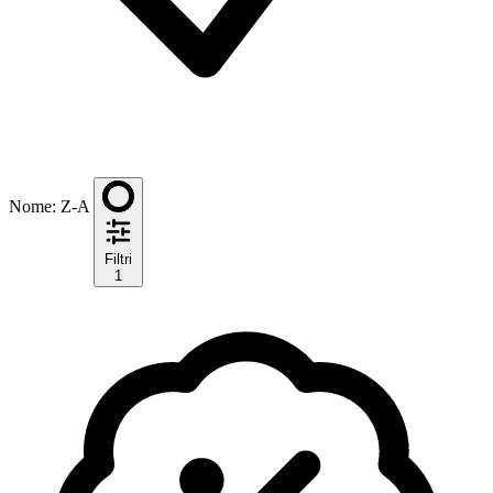
Nome: Z-A
Filtri
1