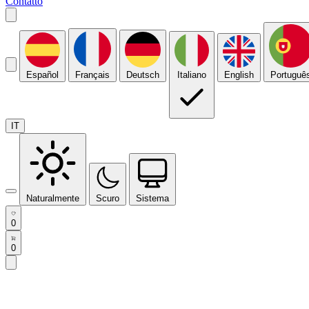
Contatto
Español
Français
Deutsch
Italiano
English
Portuguê
IT
Naturalmente
Scuro
Sistema
0
0