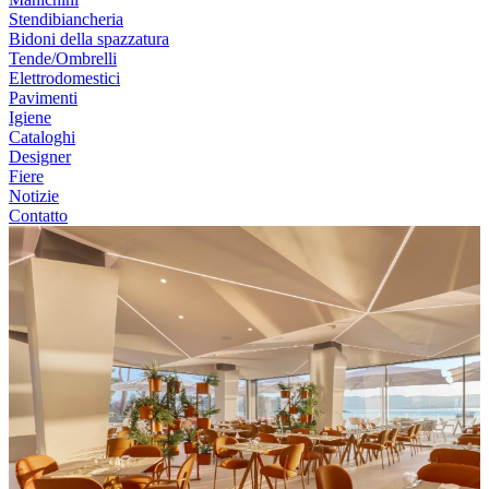
Stendibiancheria
Bidoni della spazzatura
Tende/Ombrelli
Elettrodomestici
Pavimenti
Igiene
Cataloghi
Designer
Fiere
Notizie
Contatto