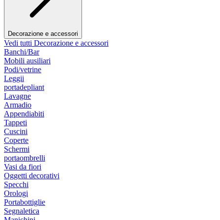
Decorazione e accessori
Vedi tutti Decorazione e accessori
Banchi/Bar
Mobili ausiliari
Podi/vetrine
Leggii
portadepliant
Lavagne
Armadio
Appendiabiti
Tappeti
Cuscini
Coperte
Schermi
portaombrelli
Vasi da fiori
Oggetti decorativi
Specchi
Orologi
Portabottiglie
Segnaletica
Manichini