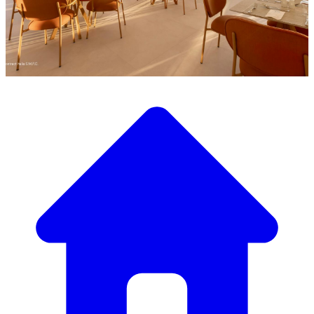
Scopri la nostra ampia selezione di mobili di design
Il Nostro Catalogo Mobili
Dai tavoli e sedie eleganti a divani e poltrone di lusso,
abbiamo tutto il necessario per creare l’atmosfera perfetta.