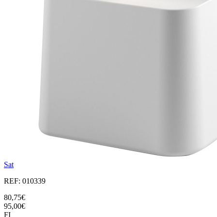
Sat
REF: 010339
80,75€
95,00€
FI