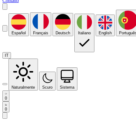
Contatto
Español
Français
Deutsch
Italiano
English
Portuguê
IT
Naturalmente
Scuro
Sistema
0
0