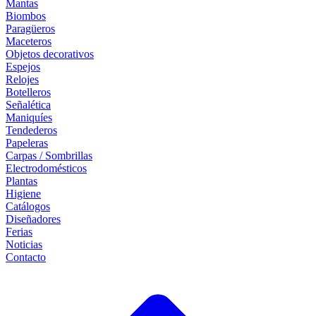
Mantas
Biombos
Paragüeros
Maceteros
Objetos decorativos
Espejos
Relojes
Botelleros
Señalética
Maniquíes
Tendederos
Papeleras
Carpas / Sombrillas
Electrodomésticos
Plantas
Higiene
Catálogos
Diseñadores
Ferias
Noticias
Contacto