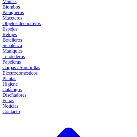
Mantas
Biombos
Paragüeros
Maceteros
Objetos decorativos
Espejos
Relojes
Botelleros
Señalética
Maniquíes
Tendederos
Papeleras
Carpas / Sombrillas
Electrodomésticos
Plantas
Higiene
Catálogos
Diseñadores
Ferias
Noticias
Contacto