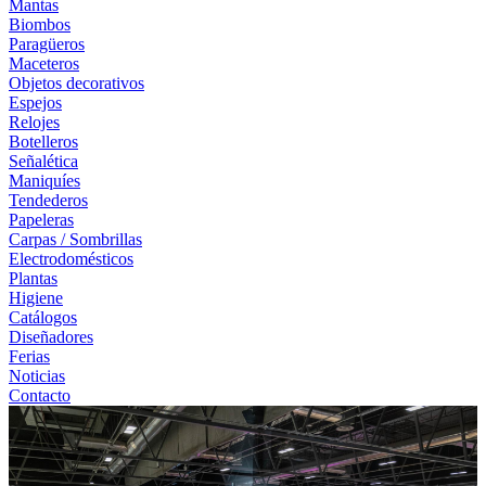
Mantas
Biombos
Paragüeros
Maceteros
Objetos decorativos
Espejos
Relojes
Botelleros
Señalética
Maniquíes
Tendederos
Papeleras
Carpas / Sombrillas
Electrodomésticos
Plantas
Higiene
Catálogos
Diseñadores
Ferias
Noticias
Contacto