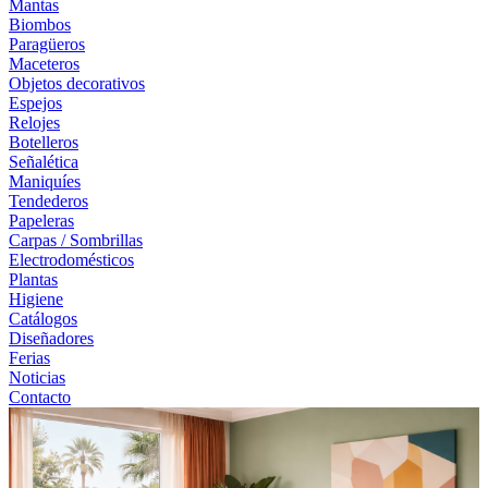
Mantas
Biombos
Paragüeros
Maceteros
Objetos decorativos
Espejos
Relojes
Botelleros
Señalética
Maniquíes
Tendederos
Papeleras
Carpas / Sombrillas
Electrodomésticos
Plantas
Higiene
Catálogos
Diseñadores
Ferias
Noticias
Contacto