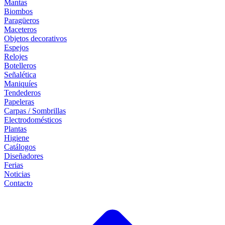
Mantas
Biombos
Paragüeros
Maceteros
Objetos decorativos
Espejos
Relojes
Botelleros
Señalética
Maniquíes
Tendederos
Papeleras
Carpas / Sombrillas
Electrodomésticos
Plantas
Higiene
Catálogos
Diseñadores
Ferias
Noticias
Contacto