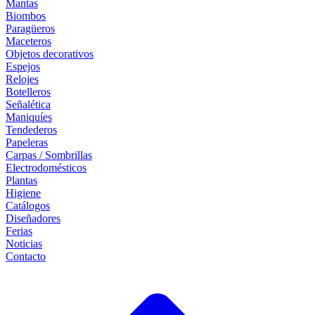
Mantas
Biombos
Paragüeros
Maceteros
Objetos decorativos
Espejos
Relojes
Botelleros
Señalética
Maniquíes
Tendederos
Papeleras
Carpas / Sombrillas
Electrodomésticos
Plantas
Higiene
Catálogos
Diseñadores
Ferias
Noticias
Contacto