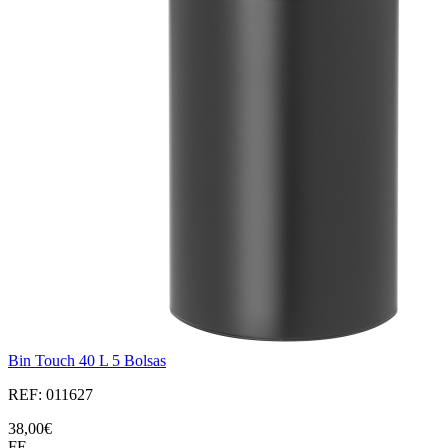
Bin Touch 40 L 5 Bolsas
REF: 011627
38,00€
FE