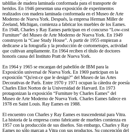
tablillas de madera laminada conformada para el transporte de
heridos. En 1946 presentan una exposición de experimentos
realizados con madera laminada conformada en el Museo de Arte
Moderno de Nueva York. Después, la empresa Herman Miller de
Zeeland, Michigan, comienza a fabricar los muebles de los Eames.
En 1948, Charles y Ray Eames participan en el concurso “Low-cost
Furniture” del Museo de Arte Moderno de Nueva York. En 1949
construyen la “Case Study House”. A partir de 1955 empiezan a
dedicarse a la fotografía y la producción de cortometrajes, actividad
que cultivan ampliamente. En 1964 reciben el título de doctores
honoris causa del Instituto Pratt de Nueva York.
En 1964 y 1965 se encargan del pabellón de IBM para la
Exposición universal de Nueva York. En 1969 participan en la
exposición “Qu'est-ce que le design?” del Museo de las Artes
Decorativas de París. Entre 1970 y 1971 ocupan la cátedra de poesía
Charles Eliot Norton de la Universidad de Harvard. En 1973
protagonizan la exposición “Furniture by Charles Eames” del
Museo de Arte Moderno de Nueva York. Charles Eames fallece en
1978 en Saint Louis. Ray Eames en 1988.
El encuentro con Charles y Ray Eames es trascendental para Vitra.
La historia de la empresa como fabricante de muebles comienza en
1957 con la producción de sus diseños. Sin embargo, Charles y Ray
Eames no sólo marcan a Vitra con sus productos. Su concepción del