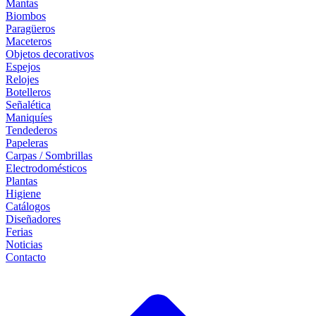
Mantas
Biombos
Paragüeros
Maceteros
Objetos decorativos
Espejos
Relojes
Botelleros
Señalética
Maniquíes
Tendederos
Papeleras
Carpas / Sombrillas
Electrodomésticos
Plantas
Higiene
Catálogos
Diseñadores
Ferias
Noticias
Contacto