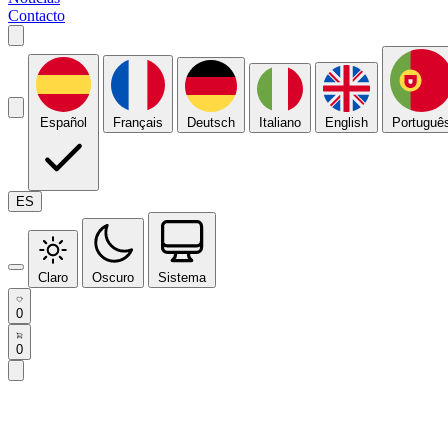
Contacto
Español
Français
Deutsch
Italiano
English
Portuguê
ES
Claro
Oscuro
Sistema
0
0