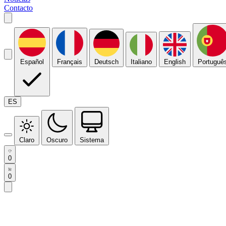
Contacto
Español
Français
Deutsch
Italiano
English
Portuguê
ES
Claro
Oscuro
Sistema
0
0