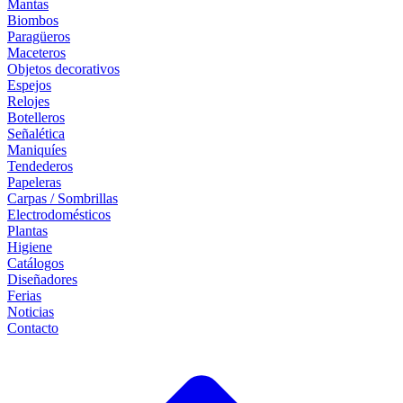
Mantas
Biombos
Paragüeros
Maceteros
Objetos decorativos
Espejos
Relojes
Botelleros
Señalética
Maniquíes
Tendederos
Papeleras
Carpas / Sombrillas
Electrodomésticos
Plantas
Higiene
Catálogos
Diseñadores
Ferias
Noticias
Contacto