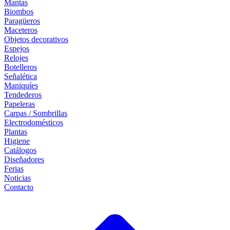
Mantas
Biombos
Paragüeros
Maceteros
Objetos decorativos
Espejos
Relojes
Botelleros
Señalética
Maniquíes
Tendederos
Papeleras
Carpas / Sombrillas
Electrodomésticos
Plantas
Higiene
Catálogos
Diseñadores
Ferias
Noticias
Contacto