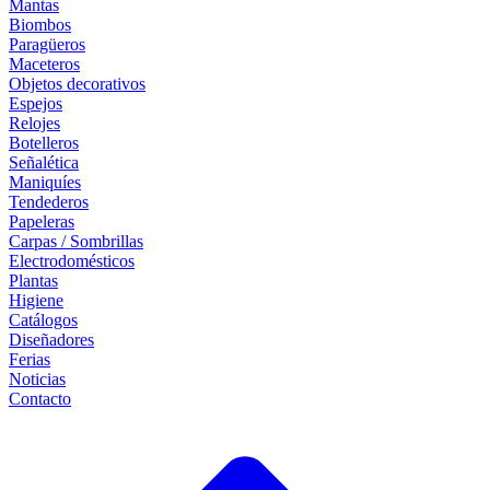
Mantas
Biombos
Paragüeros
Maceteros
Objetos decorativos
Espejos
Relojes
Botelleros
Señalética
Maniquíes
Tendederos
Papeleras
Carpas / Sombrillas
Electrodomésticos
Plantas
Higiene
Catálogos
Diseñadores
Ferias
Noticias
Contacto