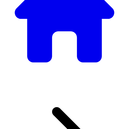
Nuestro Catálogo de
Mobiliario
Desde mesas y sillas elegantes hasta sofás y sillones de
lujo, tenemos todo lo necesario para crear el ambiente
perfecto.