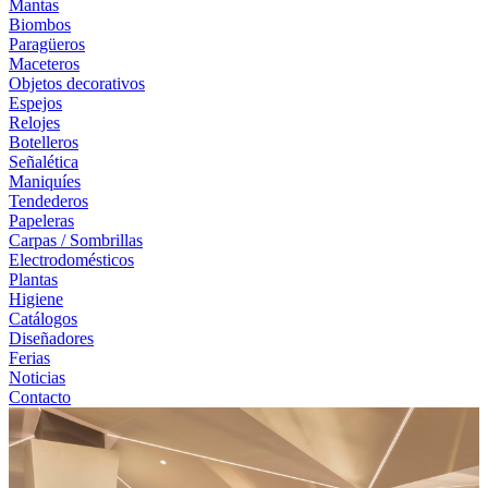
Mantas
Biombos
Paragüeros
Maceteros
Objetos decorativos
Espejos
Relojes
Botelleros
Señalética
Maniquíes
Tendederos
Papeleras
Carpas / Sombrillas
Electrodomésticos
Plantas
Higiene
Catálogos
Diseñadores
Ferias
Noticias
Contacto