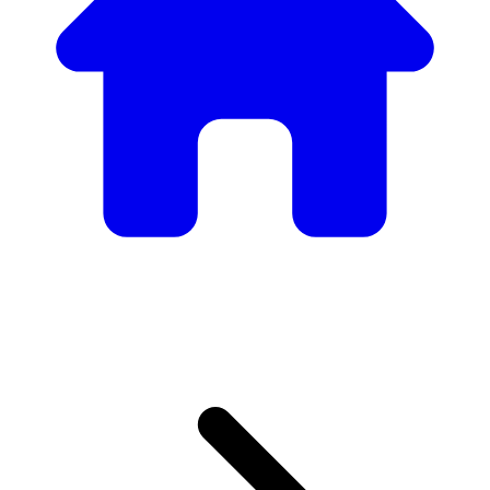
Nuestro Catálogo de
Mobiliario
Desde mesas y sillas elegantes hasta sofás y sillones de
lujo, tenemos todo lo necesario para crear el ambiente
perfecto.