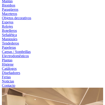
Mantas
Biombos
Paragüeros
Maceteros
Objetos decorativos
Espejos
Relojes
Botelleros
Señalética
Maniquíes
Tendederos
Papeleras
Carpas / Sombrillas
Electrodomésticos
Plantas
Higiene
Catálogos
Diseñadores
Ferias
Noticias
Contacto