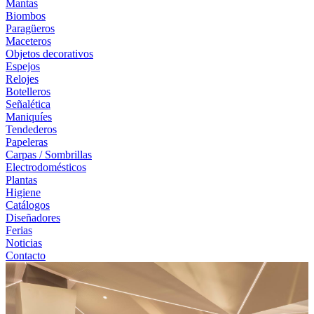
Mantas
Biombos
Paragüeros
Maceteros
Objetos decorativos
Espejos
Relojes
Botelleros
Señalética
Maniquíes
Tendederos
Papeleras
Carpas / Sombrillas
Electrodomésticos
Plantas
Higiene
Catálogos
Diseñadores
Ferias
Noticias
Contacto