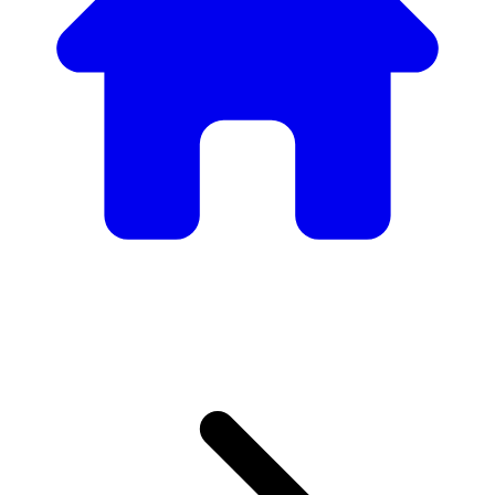
Nuestro Catálogo de
Mobiliario
Desde mesas y sillas elegantes hasta sofás y sillones de
lujo, tenemos todo lo necesario para crear el ambiente
perfecto.