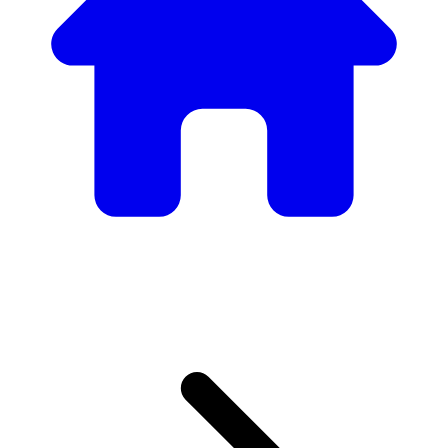
Nuestro Catálogo de
Mobiliario
Desde mesas y sillas elegantes hasta sofás y sillones de
lujo, tenemos todo lo necesario para crear el ambiente
perfecto.