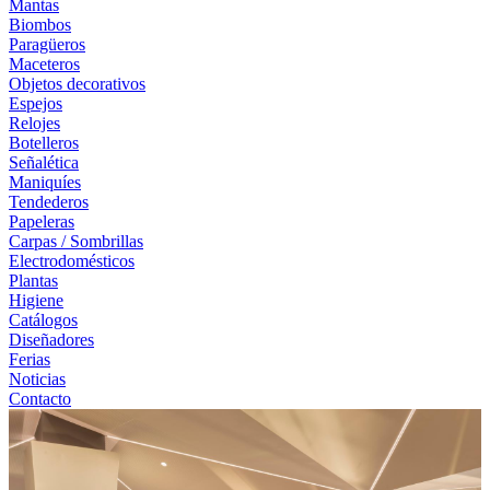
Mantas
Biombos
Paragüeros
Maceteros
Objetos decorativos
Espejos
Relojes
Botelleros
Señalética
Maniquíes
Tendederos
Papeleras
Carpas / Sombrillas
Electrodomésticos
Plantas
Higiene
Catálogos
Diseñadores
Ferias
Noticias
Contacto