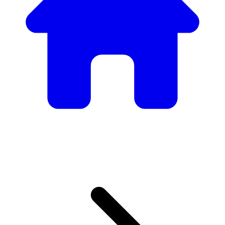
Nuestro Catálogo de
Mobiliario
Desde mesas y sillas elegantes hasta sofás y sillones de
lujo, tenemos todo lo necesario para crear el ambiente
perfecto.