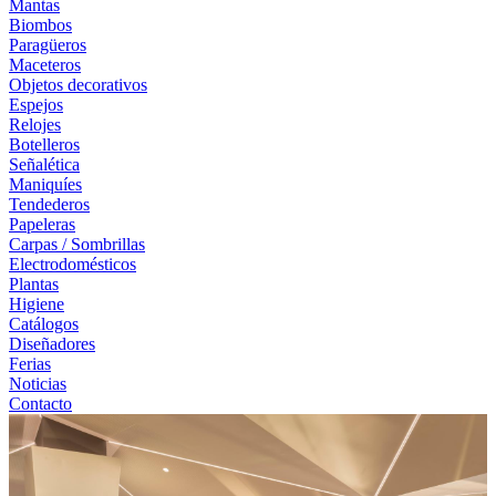
Mantas
Biombos
Paragüeros
Maceteros
Objetos decorativos
Espejos
Relojes
Botelleros
Señalética
Maniquíes
Tendederos
Papeleras
Carpas / Sombrillas
Electrodomésticos
Plantas
Higiene
Catálogos
Diseñadores
Ferias
Noticias
Contacto