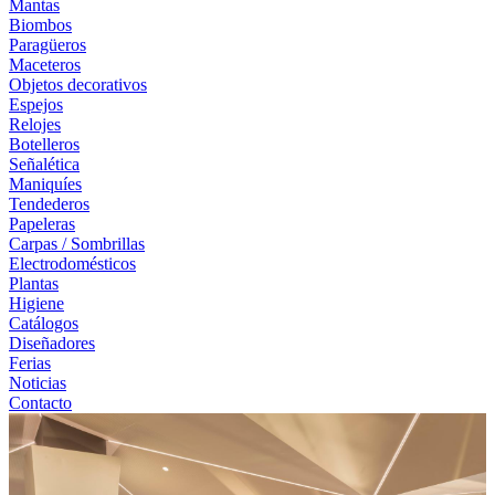
Mantas
Biombos
Paragüeros
Maceteros
Objetos decorativos
Espejos
Relojes
Botelleros
Señalética
Maniquíes
Tendederos
Papeleras
Carpas / Sombrillas
Electrodomésticos
Plantas
Higiene
Catálogos
Diseñadores
Ferias
Noticias
Contacto