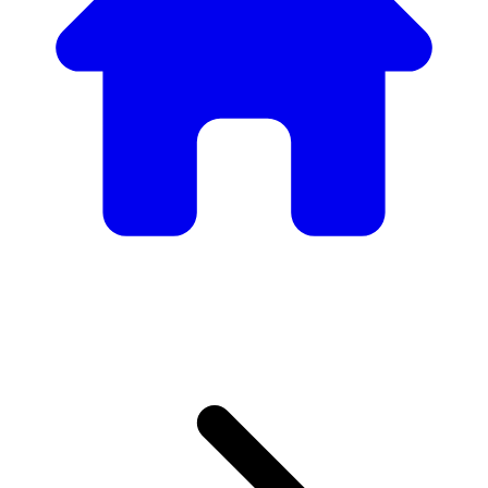
Nuestro Catálogo de
Mobiliario
Desde mesas y sillas elegantes hasta sofás y sillones de
lujo, tenemos todo lo necesario para crear el ambiente
perfecto.