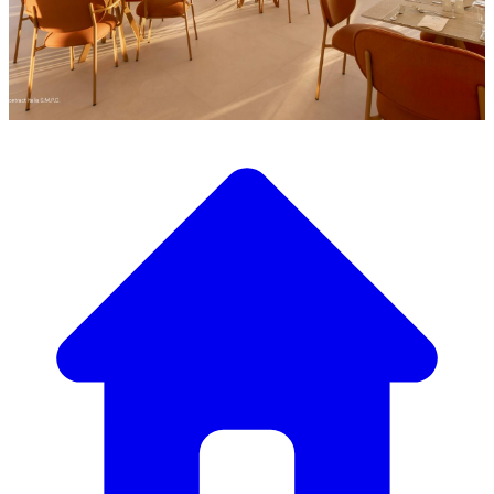
Scopri la nostra ampia selezione di mobili di design
Il Nostro Catalogo Mobili
Dai tavoli e sedie eleganti a divani e poltrone di lusso,
abbiamo tutto il necessario per creare l’atmosfera perfetta.