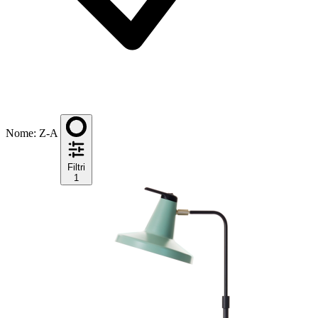
Nome: Z-A
Filtri
1