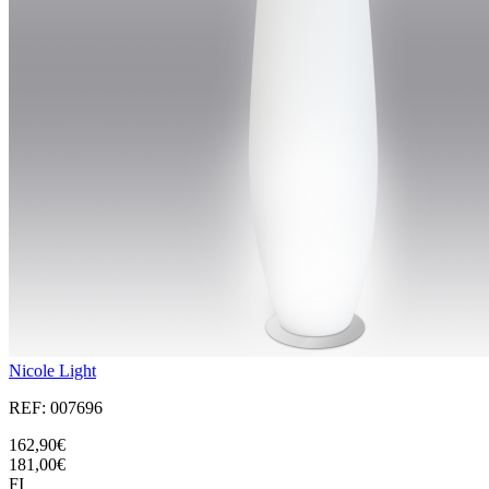
Nicole Light
REF: 007696
162,90€
181,00€
FI