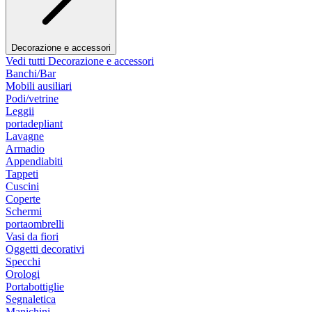
Decorazione e accessori
Vedi tutti Decorazione e accessori
Banchi/Bar
Mobili ausiliari
Podi/vetrine
Leggii
portadepliant
Lavagne
Armadio
Appendiabiti
Tappeti
Cuscini
Coperte
Schermi
portaombrelli
Vasi da fiori
Oggetti decorativi
Specchi
Orologi
Portabottiglie
Segnaletica
Manichini