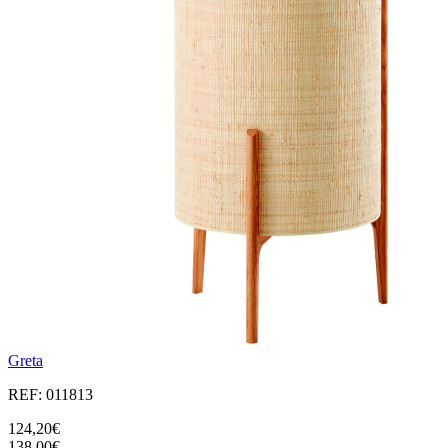
Greta
REF: 011813
124,20€
138,00€