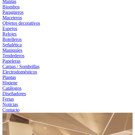
Mantas
Biombos
Paragüeros
Maceteros
Objetos decorativos
Espejos
Relojes
Botelleros
Señalética
Maniquíes
Tendederos
Papeleras
Carpas / Sombrillas
Electrodomésticos
Plantas
Higiene
Catálogos
Diseñadores
Ferias
Noticias
Contacto