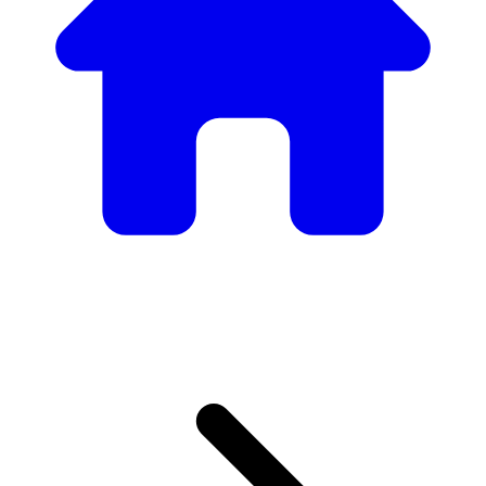
Nuestro Catálogo de
Mobiliario
Desde mesas y sillas elegantes hasta sofás y sillones de
lujo, tenemos todo lo necesario para crear el ambiente
perfecto.