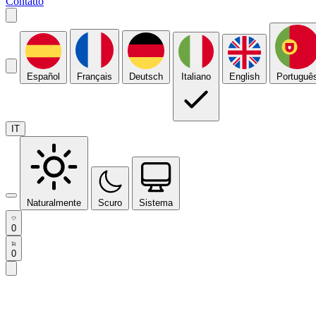
Contatto
Español
Français
Deutsch
Italiano
English
Portuguê
IT
Naturalmente
Scuro
Sistema
0
0